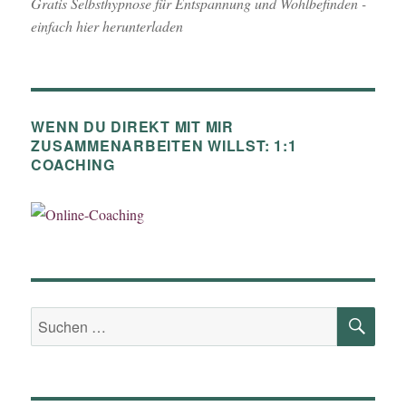
Gratis Selbsthypnose für Entspannung und Wohlbefinden -
einfach hier herunterladen
WENN DU DIREKT MIT MIR
ZUSAMMENARBEITEN WILLST: 1:1
COACHING
SU
Suchen
nach: