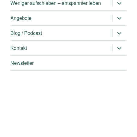
Untermen
Weniger aufschieben – entspannter leben
öffnen
Untermen
Angebote
öffnen
Untermen
Blog / Podcast
öffnen
Untermen
Kontakt
öffnen
Newsletter