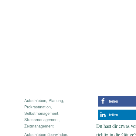
Veröffentlicht
Kategorien
Aufschieben
,
Planung
,
teilen
am
Prokrastination
,
Selbstmanagement
,
teilen
Stressmanagement
,
Du hast dir etwas v
Zeitmanagement
Schlagwörter
richtig in die Gänge
Aufschieben überwinden
,