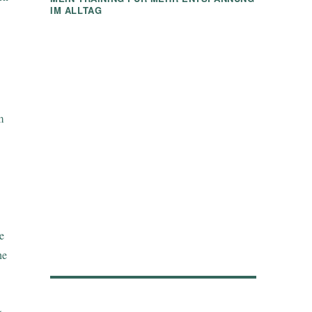
IM ALLTAG
m
e
he