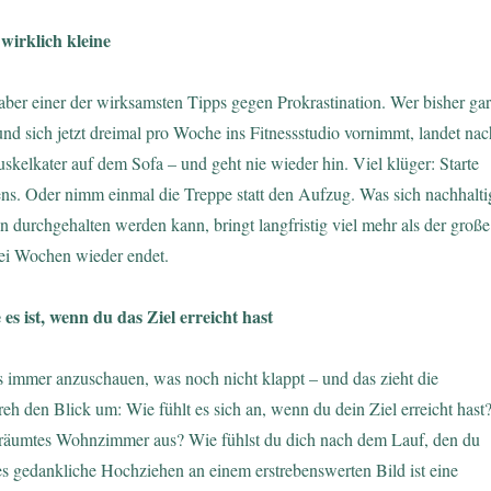
 wirklich kleine
t aber einer der wirksamsten Tipps gegen Prokrastination. Wer bisher gar
nd sich jetzt dreimal pro Woche ins Fitnessstudio vornimmt, landet nac
elkater auf dem Sofa – und geht nie wieder hin. Viel klüger: Starte
ens. Oder nimm einmal die Treppe statt den Aufzug. Was sich nachhalti
 durchgehalten werden kann, bringt langfristig viel mehr als der große
ei Wochen wieder endet.
e es ist, wenn du das Ziel erreicht hast
s immer anzuschauen, was noch nicht klappt – und das zieht die
reh den Blick um: Wie fühlt es sich an, wenn du dein Ziel erreicht hast
eräumtes Wohnzimmer aus? Wie fühlst du dich nach dem Lauf, den du
es gedankliche Hochziehen an einem erstrebenswerten Bild ist eine