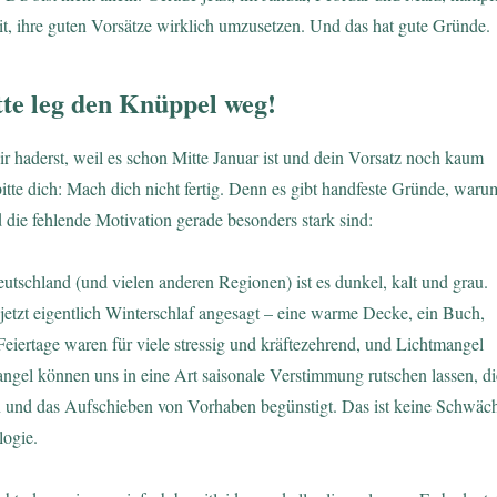
t, ihre guten Vorsätze wirklich umzusetzen. Und das hat gute Gründe.
tte leg den Knüppel weg!
dir haderst, weil es schon Mitte Januar ist und dein Vorsatz noch kaum
 bitte dich: Mach dich nicht fertig. Denn es gibt handfeste Gründe, waru
die fehlende Motivation gerade besonders stark sind:
tschland (und vielen anderen Regionen) ist es dunkel, kalt und grau.
etzt eigentlich Winterschlaf angesagt – eine warme Decke, ein Buch,
Feiertage waren für viele stressig und kräftezehrend, und Lichtmangel
gel können uns in eine Art saisonale Verstimmung rutschen lassen, di
on und das Aufschieben von Vorhaben begünstigt. Das ist keine Schwäc
logie.