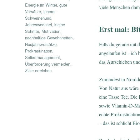
Energie im Winter
,
gute
viele Menschen dami
Vorsätze
,
innerer
Schweinehund
,
Jahreswechsel
,
kleine
Erst mal: Bi
Schritte
,
Motivation
,
nachhaltige Gewohnheiten
,
Falls du gerade mit 
Neujahrsvorsätze
,
Prokrastination
,
angelaufen ist – ich
Selbstmanagement
,
das Aufschieben und 
Überforderung vermeiden
,
Ziele erreichen
Zumindest in Norddeu
Von Natur aus wäre j
eine Tasse Tee. Die 
sowie Vitamin-D-Man
echte Prokrastinati
– das ist schlicht Bio