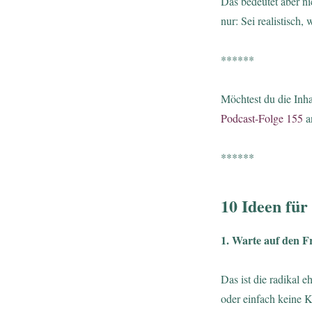
Das bedeutet aber ni
nur: Sei realistisch
******
Möchtest du die Inha
Podcast-Folge 155
a
******
10 Ideen fü
1. Warte auf den F
Das ist die radikal e
oder einfach keine K