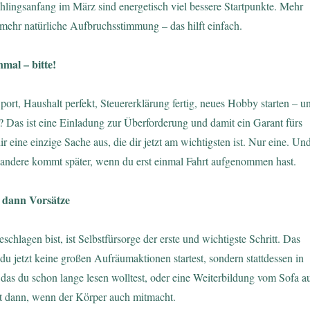
hlingsanfang im März sind energetisch viel bessere Startpunkte. Mehr
mehr natürliche Aufbruchsstimmung – das hilft einfach.
nmal – bitte!
Sport, Haushalt perfekt, Steuererklärung fertig, neues Hobby starten – u
ig? Das ist eine Einladung zur Überforderung und damit ein Garant fürs
r eine einzige Sache aus, die dir jetzt am wichtigsten ist. Nur eine. Un
s andere kommt später, wenn du erst einmal Fahrt aufgenommen hast.
, dann Vorsätze
chlagen bist, ist Selbstfürsorge der erste und wichtigste Schritt. Das
du jetzt keine großen Aufräumaktionen startest, sondern stattdessen in
 das du schon lange lesen wolltest, oder eine Weiterbildung vom Sofa a
 dann, wenn der Körper auch mitmacht.