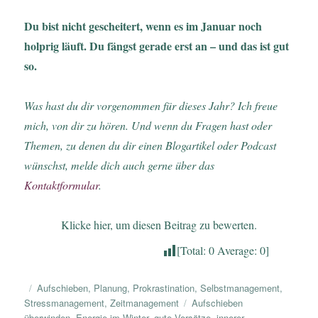
Du bist nicht gescheitert, wenn es im Januar noch
holprig läuft. Du fängst gerade erst an – und das ist gut
so.
Was hast du dir vorgenommen für dieses Jahr? Ich freue
mich, von dir zu hören. Und wenn du Fragen hast oder
Themen, zu denen du dir einen Blogartikel oder Podcast
wünschst, melde dich auch gerne über das
Kontaktformular
.
Klicke hier, um diesen Beitrag zu bewerten.
[Total:
0
Average:
0
]
Veröffentlicht
Kategorien
Aufschieben
,
Planung
,
Prokrastination
,
Selbstmanagement
,
am
Schlagwörter
Stressmanagement
,
Zeitmanagement
Aufschieben
überwinden
,
Energie im Winter
,
gute Vorsätze
,
innerer