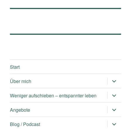
Start
Untermen
Über mich
öffnen
Untermen
Weniger aufschieben – entspannter leben
öffnen
Untermen
Angebote
öffnen
Untermen
Blog / Podcast
öffnen